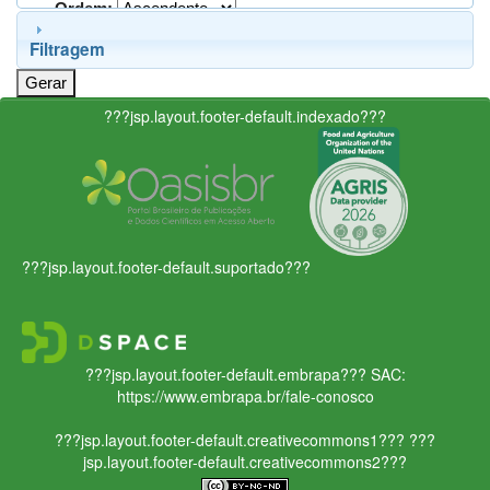
Ordem:
Filtragem
???jsp.layout.footer-default.indexado???
???jsp.layout.footer-default.suportado???
???jsp.layout.footer-default.embrapa???
SAC:
https://www.embrapa.br/fale-conosco
???jsp.layout.footer-default.creativecommons1???
???
jsp.layout.footer-default.creativecommons2???