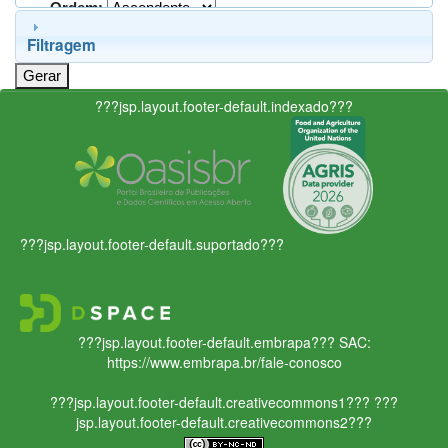
Ordem:
Filtragem
???jsp.layout.footer-default.indexado???
???jsp.layout.footer-default.suportado???
???jsp.layout.footer-default.embrapa???
SAC:
https://www.embrapa.br/fale-conosco
???jsp.layout.footer-default.creativecommons1???
???
jsp.layout.footer-default.creativecommons2???