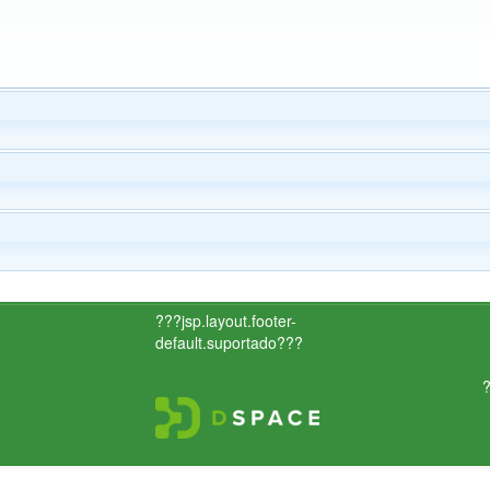
???jsp.layout.footer-
default.suportado???
?