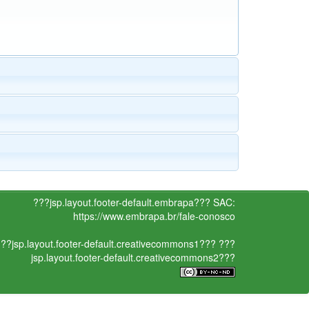
???jsp.layout.footer-default.embrapa???
SAC:
https://www.embrapa.br/fale-conosco
??jsp.layout.footer-default.creativecommons1???
???
jsp.layout.footer-default.creativecommons2???