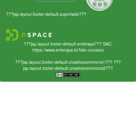
???jsp.layout.footer-default.suportado???
???jsp.layout.footer-default.embrapa???
SAC:
https://www.embrapa.br/fale-conosco
???jsp.layout.footer-default.creativecommons1???
???
jsp.layout.footer-default.creativecommons2???