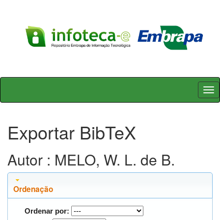
Skip
navigation
Exportar BibTeX
Autor : MELO, W. L. de B.
Ordenação
Ordenar por: