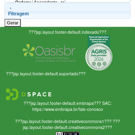
Ordem:
Filtragem
???jsp.layout.footer-default.indexado???
???jsp.layout.footer-default.suportado???
???jsp.layout.footer-default.embrapa???
SAC:
https://www.embrapa.br/fale-conosco
???jsp.layout.footer-default.creativecommons1???
???
jsp.layout.footer-default.creativecommons2???