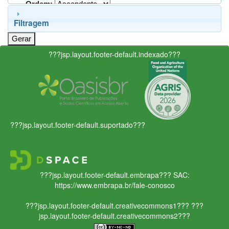
Ordem:
Filtragem
???jsp.layout.footer-default.indexado???
???jsp.layout.footer-default.suportado???
???jsp.layout.footer-default.embrapa???
SAC:
https://www.embrapa.br/fale-conosco
???jsp.layout.footer-default.creativecommons1???
???
jsp.layout.footer-default.creativecommons2???