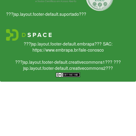
???jsp.layout.footer-default.suportado???
???jsp.layout.footer-default.embrapa???
SAC:
https://www.embrapa.br/fale-conosco
???jsp.layout.footer-default.creativecommons1???
???
jsp.layout.footer-default.creativecommons2???