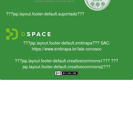
???jsp.layout.footer-default.suportado???
???jsp.layout.footer-default.embrapa???
SAC:
https://www.embrapa.br/fale-conosco
???jsp.layout.footer-default.creativecommons1???
???
jsp.layout.footer-default.creativecommons2???