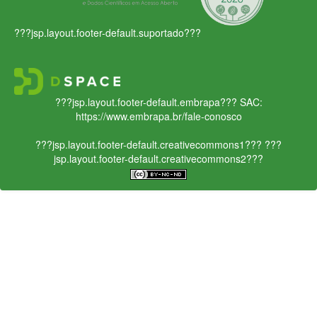
???jsp.layout.footer-default.suportado???
???jsp.layout.footer-default.embrapa???
SAC:
https://www.embrapa.br/fale-conosco
???jsp.layout.footer-default.creativecommons1???
???
jsp.layout.footer-default.creativecommons2???