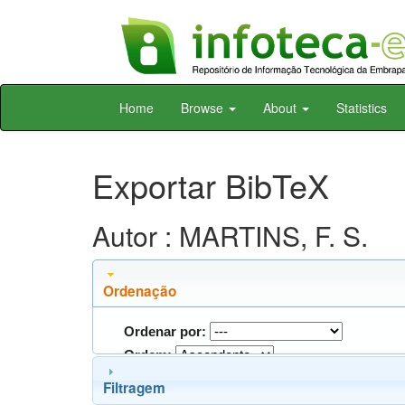
Skip
Home
Browse
About
Statistics
navigation
Exportar BibTeX
Autor : MARTINS, F. S.
Ordenação
Ordenar por:
Ordem:
Filtragem