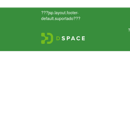
???jsp.layout.footer-
default.suportado???
?