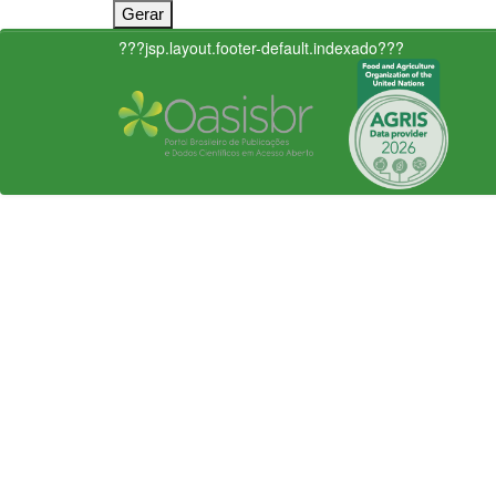
???jsp.layout.footer-default.indexado???