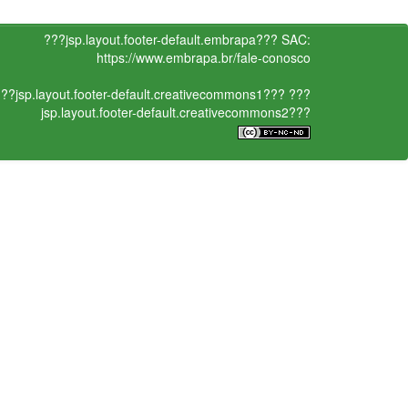
???jsp.layout.footer-default.embrapa???
SAC:
https://www.embrapa.br/fale-conosco
??jsp.layout.footer-default.creativecommons1???
???
jsp.layout.footer-default.creativecommons2???