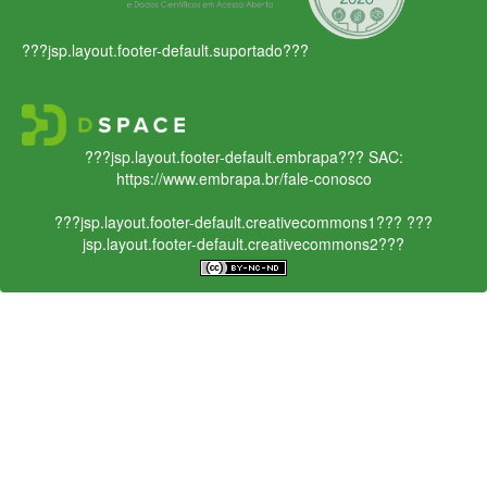
???jsp.layout.footer-default.suportado???
???jsp.layout.footer-default.embrapa???
SAC:
https://www.embrapa.br/fale-conosco
???jsp.layout.footer-default.creativecommons1???
???
jsp.layout.footer-default.creativecommons2???