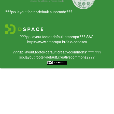
???jsp.layout.footer-default.suportado???
???jsp.layout.footer-default.embrapa???
SAC:
https://www.embrapa.br/fale-conosco
???jsp.layout.footer-default.creativecommons1???
???
jsp.layout.footer-default.creativecommons2???