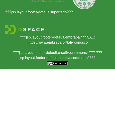
???jsp.layout.footer-default.suportado???
???jsp.layout.footer-default.embrapa???
SAC:
https://www.embrapa.br/fale-conosco
???jsp.layout.footer-default.creativecommons1???
???
jsp.layout.footer-default.creativecommons2???