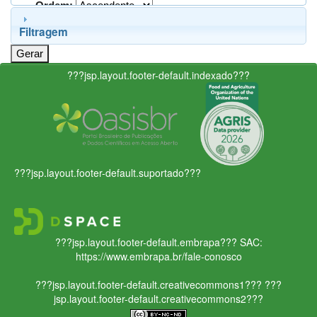
Ordem:
Filtragem
???jsp.layout.footer-default.indexado???
???jsp.layout.footer-default.suportado???
???jsp.layout.footer-default.embrapa???
SAC:
https://www.embrapa.br/fale-conosco
???jsp.layout.footer-default.creativecommons1???
???
jsp.layout.footer-default.creativecommons2???