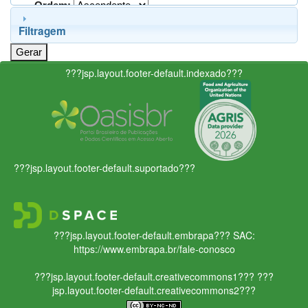
Ordem:
Filtragem
???jsp.layout.footer-default.indexado???
???jsp.layout.footer-default.suportado???
???jsp.layout.footer-default.embrapa???
SAC:
https://www.embrapa.br/fale-conosco
???jsp.layout.footer-default.creativecommons1???
???
jsp.layout.footer-default.creativecommons2???