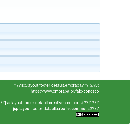
???jsp.layout.footer-default.embrapa???
SAC:
https://www.embrapa.br/fale-conosco
??jsp.layout.footer-default.creativecommons1???
???
jsp.layout.footer-default.creativecommons2???