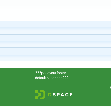
???jsp.layout.footer-
default.suportado???
?