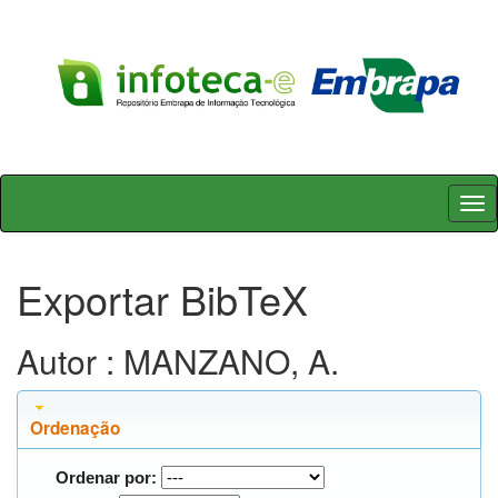
Skip
navigation
Exportar BibTeX
Autor : MANZANO, A.
Ordenação
Ordenar por: