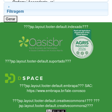
Ordem:
Filtragem
???jsp.layout.footer-default.indexado???
???jsp.layout.footer-default.suportado???
???jsp.layout.footer-default.embrapa???
SAC:
https://www.embrapa.br/fale-conosco
???jsp.layout.footer-default.creativecommons1???
???
jsp.layout.footer-default.creativecommons2???