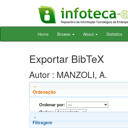
Skip
Home
Browse
About
Statistics
navigation
Exportar BibTeX
Autor : MANZOLI, A.
Ordenação
Ordenar por:
Ordem:
Filtragem