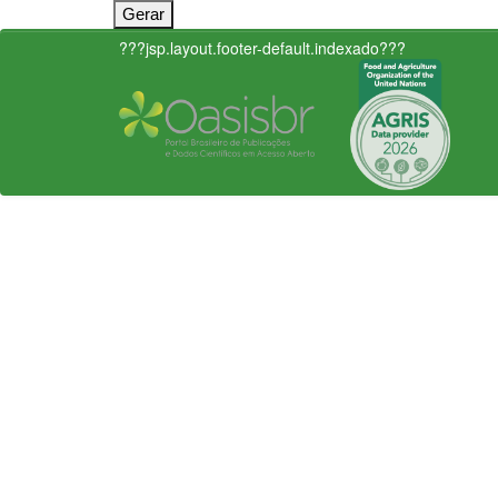
???jsp.layout.footer-default.indexado???