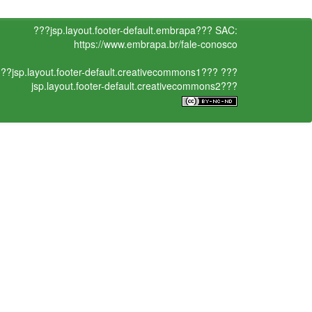
???jsp.layout.footer-default.embrapa???
SAC:
https://www.embrapa.br/fale-conosco
??jsp.layout.footer-default.creativecommons1???
???
jsp.layout.footer-default.creativecommons2???