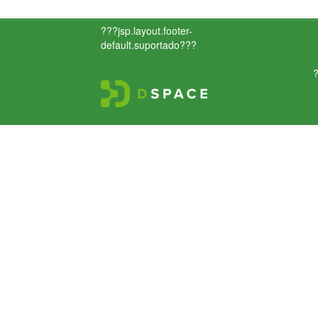
???jsp.layout.footer-
default.suportado???
?