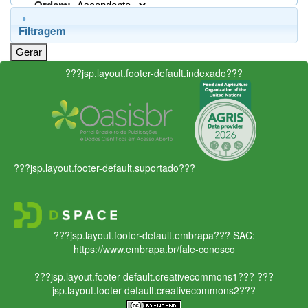
Ordem:
Filtragem
???jsp.layout.footer-default.indexado???
???jsp.layout.footer-default.suportado???
???jsp.layout.footer-default.embrapa???
SAC:
https://www.embrapa.br/fale-conosco
???jsp.layout.footer-default.creativecommons1???
???
jsp.layout.footer-default.creativecommons2???