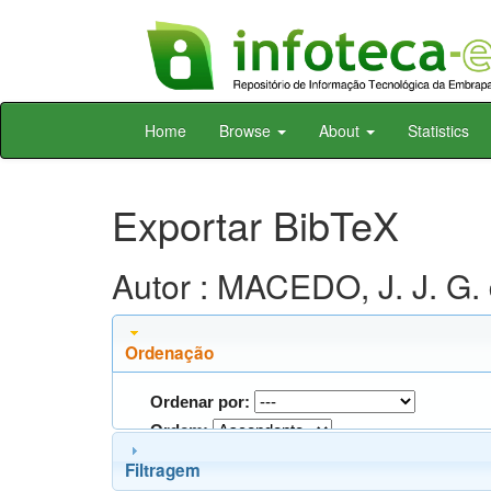
Skip
Home
Browse
About
Statistics
navigation
Exportar BibTeX
Autor : MACEDO, J. J. G.
Ordenação
Ordenar por:
Ordem:
Filtragem