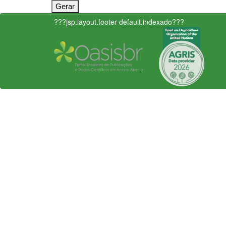
???jsp.layout.footer-default.indexado???