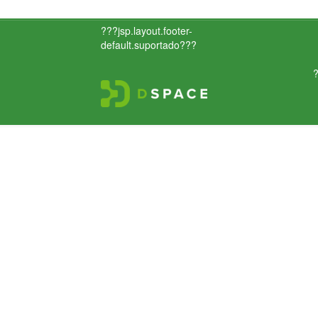
???jsp.layout.footer-
default.suportado???
?