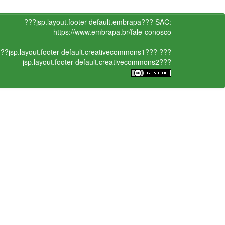
???jsp.layout.footer-default.embrapa???
SAC:
https://www.embrapa.br/fale-conosco
??jsp.layout.footer-default.creativecommons1???
???
jsp.layout.footer-default.creativecommons2???