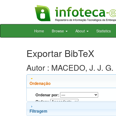
Skip
Home
Browse
About
Statistics
navigation
Exportar BibTeX
Autor : MACEDO, J. J. G.
Ordenação
Ordenar por:
Ordem:
Filtragem