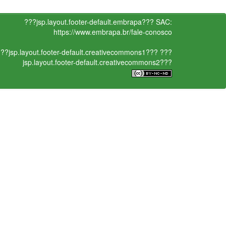
???jsp.layout.footer-default.embrapa???
SAC:
https://www.embrapa.br/fale-conosco
??jsp.layout.footer-default.creativecommons1???
???
jsp.layout.footer-default.creativecommons2???