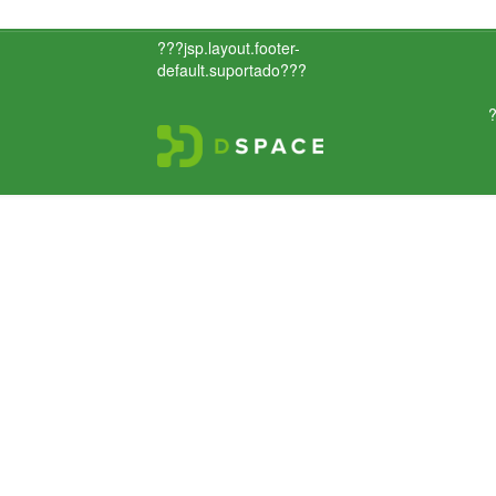
???jsp.layout.footer-
default.suportado???
?