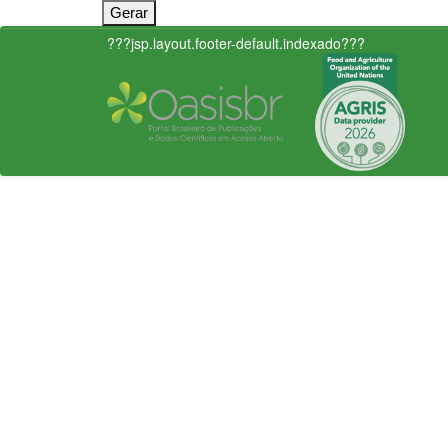
???jsp.layout.footer-default.indexado???