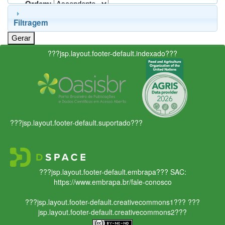
Ordem:
Filtragem
???jsp.layout.footer-default.indexado???
???jsp.layout.footer-default.suportado???
???jsp.layout.footer-default.embrapa???
SAC:
https://www.embrapa.br/fale-conosco
???jsp.layout.footer-default.creativecommons1???
???
jsp.layout.footer-default.creativecommons2???