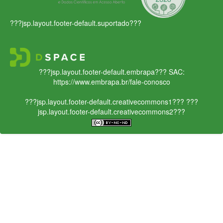
???jsp.layout.footer-default.suportado???
???jsp.layout.footer-default.embrapa???
SAC:
https://www.embrapa.br/fale-conosco
???jsp.layout.footer-default.creativecommons1???
???
jsp.layout.footer-default.creativecommons2???