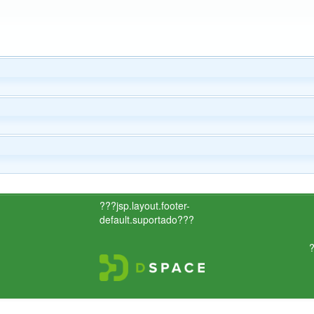
???jsp.layout.footer-
default.suportado???
?