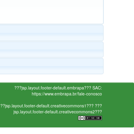
???jsp.layout.footer-default.embrapa???
SAC:
https://www.embrapa.br/fale-conosco
??jsp.layout.footer-default.creativecommons1???
???
jsp.layout.footer-default.creativecommons2???