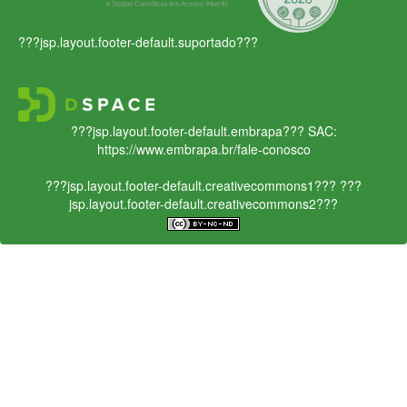
???jsp.layout.footer-default.suportado???
???jsp.layout.footer-default.embrapa???
SAC:
https://www.embrapa.br/fale-conosco
???jsp.layout.footer-default.creativecommons1???
???
jsp.layout.footer-default.creativecommons2???