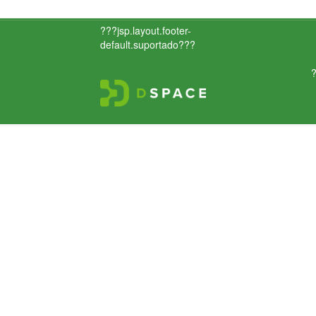
???jsp.layout.footer-
default.suportado???
?