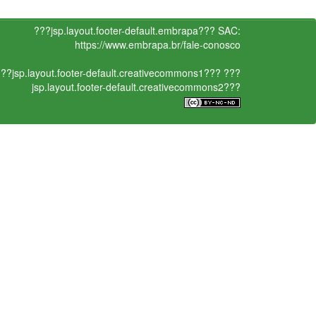
???jsp.layout.footer-default.embrapa???
SAC:
https://www.embrapa.br/fale-conosco
??jsp.layout.footer-default.creativecommons1???
???
jsp.layout.footer-default.creativecommons2???