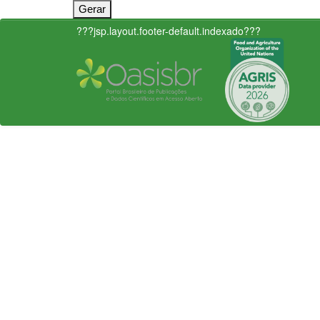
???jsp.layout.footer-default.indexado???