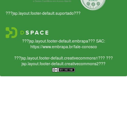
???jsp.layout.footer-default.suportado???
???jsp.layout.footer-default.embrapa???
SAC:
https://www.embrapa.br/fale-conosco
???jsp.layout.footer-default.creativecommons1???
???
jsp.layout.footer-default.creativecommons2???