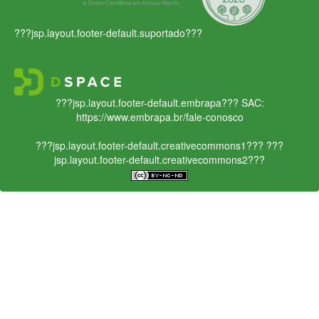
???jsp.layout.footer-default.suportado???
???jsp.layout.footer-default.embrapa???
SAC:
https://www.embrapa.br/fale-conosco
???jsp.layout.footer-default.creativecommons1???
???
jsp.layout.footer-default.creativecommons2???