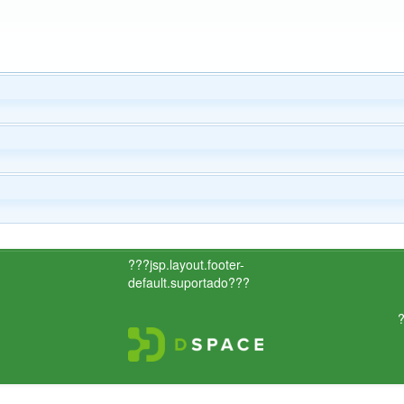
???jsp.layout.footer-
default.suportado???
?