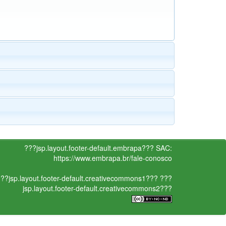
???jsp.layout.footer-default.embrapa???
SAC:
https://www.embrapa.br/fale-conosco
??jsp.layout.footer-default.creativecommons1???
???
jsp.layout.footer-default.creativecommons2???