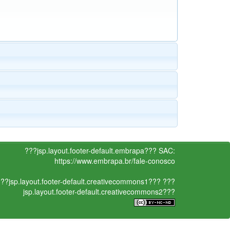
???jsp.layout.footer-default.embrapa???
SAC:
https://www.embrapa.br/fale-conosco
??jsp.layout.footer-default.creativecommons1???
???
jsp.layout.footer-default.creativecommons2???