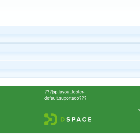
???jsp.layout.footer-
default.suportado???
?