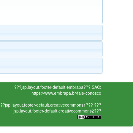
???jsp.layout.footer-default.embrapa???
SAC:
https://www.embrapa.br/fale-conosco
??jsp.layout.footer-default.creativecommons1???
???
jsp.layout.footer-default.creativecommons2???