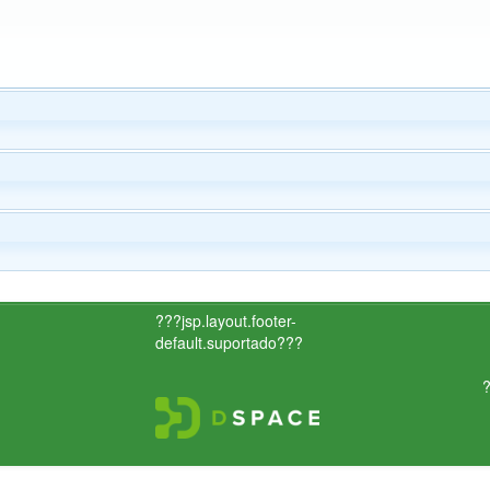
???jsp.layout.footer-
default.suportado???
?