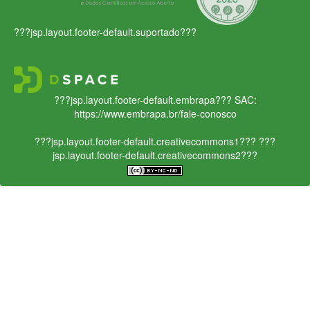
???jsp.layout.footer-default.suportado???
???jsp.layout.footer-default.embrapa???
SAC:
https://www.embrapa.br/fale-conosco
???jsp.layout.footer-default.creativecommons1???
???
jsp.layout.footer-default.creativecommons2???