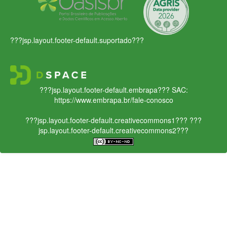
???jsp.layout.footer-default.suportado???
???jsp.layout.footer-default.embrapa???
SAC:
https://www.embrapa.br/fale-conosco
???jsp.layout.footer-default.creativecommons1???
???
jsp.layout.footer-default.creativecommons2???