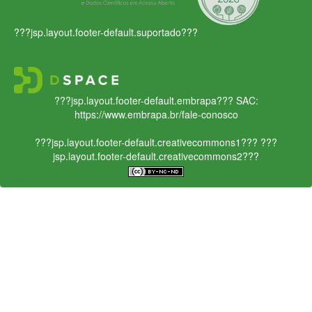
???jsp.layout.footer-default.suportado???
???jsp.layout.footer-default.embrapa???
SAC:
https://www.embrapa.br/fale-conosco
???jsp.layout.footer-default.creativecommons1???
???
jsp.layout.footer-default.creativecommons2???