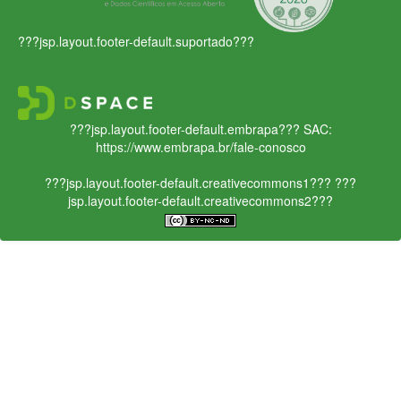
???jsp.layout.footer-default.suportado???
???jsp.layout.footer-default.embrapa???
SAC:
https://www.embrapa.br/fale-conosco
???jsp.layout.footer-default.creativecommons1???
???
jsp.layout.footer-default.creativecommons2???