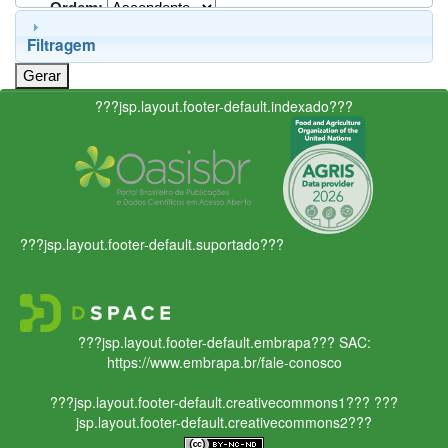
Ordem:
Filtragem
???jsp.layout.footer-default.indexado???
???jsp.layout.footer-default.suportado???
???jsp.layout.footer-default.embrapa???
SAC:
https://www.embrapa.br/fale-conosco
???jsp.layout.footer-default.creativecommons1???
???
jsp.layout.footer-default.creativecommons2???