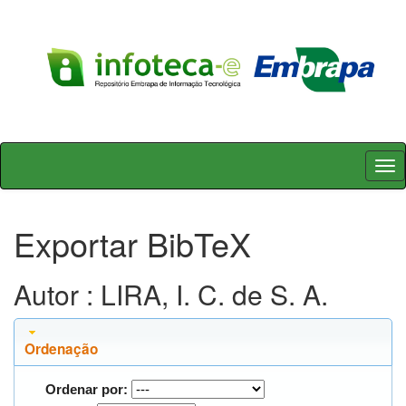
Skip
navigation
Exportar BibTeX
Autor : LIRA, I. C. de S. A.
Ordenação
Ordenar por: