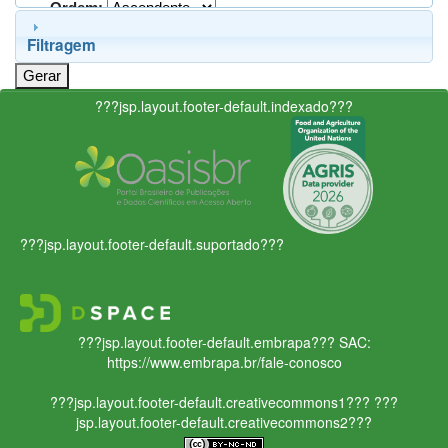
Ordem:
Filtragem
???jsp.layout.footer-default.indexado???
???jsp.layout.footer-default.suportado???
???jsp.layout.footer-default.embrapa???
SAC:
https://www.embrapa.br/fale-conosco
???jsp.layout.footer-default.creativecommons1???
???
jsp.layout.footer-default.creativecommons2???