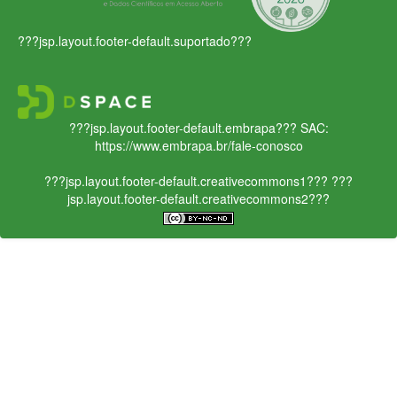
???jsp.layout.footer-default.suportado???
???jsp.layout.footer-default.embrapa???
SAC:
https://www.embrapa.br/fale-conosco
???jsp.layout.footer-default.creativecommons1???
???
jsp.layout.footer-default.creativecommons2???