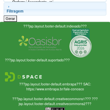
Ordem:
Filtragem
???jsp.layout.footer-default.indexado???
???jsp.layout.footer-default.suportado???
???jsp.layout.footer-default.embrapa???
SAC:
https://www.embrapa.br/fale-conosco
???jsp.layout.footer-default.creativecommons1???
???
jsp.layout.footer-default.creativecommons2???