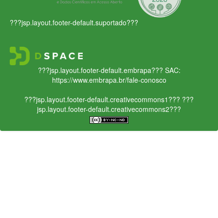
???jsp.layout.footer-default.suportado???
???jsp.layout.footer-default.embrapa???
SAC:
https://www.embrapa.br/fale-conosco
???jsp.layout.footer-default.creativecommons1???
???
jsp.layout.footer-default.creativecommons2???