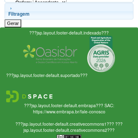
Ordem:
Filtragem
???jsp.layout.footer-default.indexado???
???jsp.layout.footer-default.suportado???
???jsp.layout.footer-default.embrapa???
SAC:
https://www.embrapa.br/fale-conosco
???jsp.layout.footer-default.creativecommons1???
???
jsp.layout.footer-default.creativecommons2???