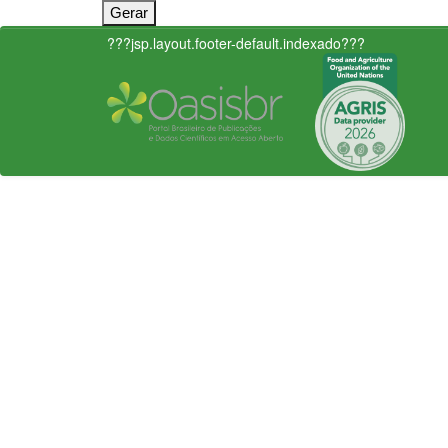
???jsp.layout.footer-default.indexado???