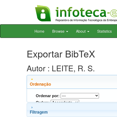
Skip
Home
Browse
About
Statistics
navigation
Exportar BibTeX
Autor : LEITE, R. S.
Ordenação
Ordenar por:
Ordem:
Filtragem