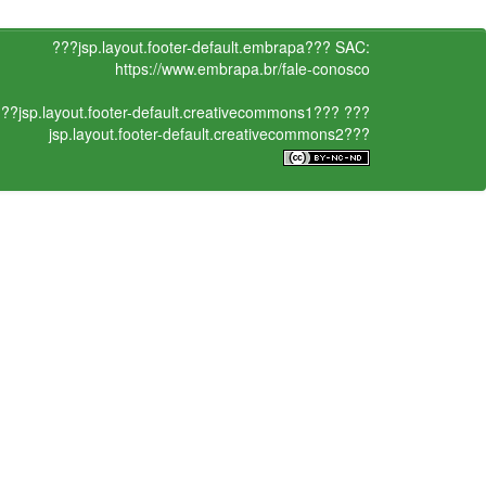
???jsp.layout.footer-default.embrapa???
SAC:
https://www.embrapa.br/fale-conosco
??jsp.layout.footer-default.creativecommons1???
???
jsp.layout.footer-default.creativecommons2???