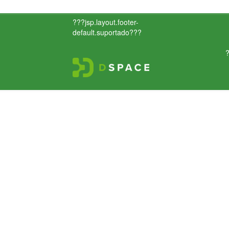
???jsp.layout.footer-
default.suportado???
?