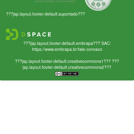
???jsp.layout.footer-default.suportado???
???jsp.layout.footer-default.embrapa???
SAC:
https://www.embrapa.br/fale-conosco
???jsp.layout.footer-default.creativecommons1???
???
jsp.layout.footer-default.creativecommons2???