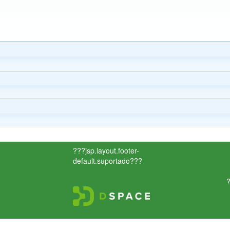
???jsp.layout.footer-
default.suportado???
?