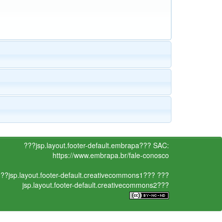
???jsp.layout.footer-default.embrapa???
SAC:
https://www.embrapa.br/fale-conosco
??jsp.layout.footer-default.creativecommons1???
???
jsp.layout.footer-default.creativecommons2???