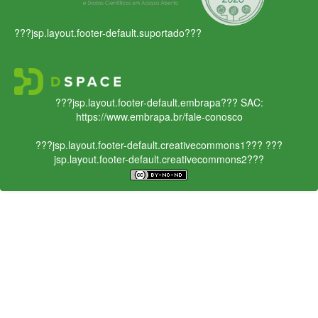
???jsp.layout.footer-default.suportado???
???jsp.layout.footer-default.embrapa???
SAC:
https://www.embrapa.br/fale-conosco
???jsp.layout.footer-default.creativecommons1???
???
jsp.layout.footer-default.creativecommons2???