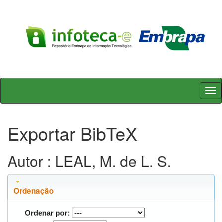
Skip
navigation
Exportar BibTeX
Autor : LEAL, M. de L. S.
Ordenação
Ordenar por: