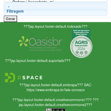
Ordem:
Filtragem
???jsp.layout.footer-default.indexado???
???jsp.layout.footer-default.suportado???
???jsp.layout.footer-default.embrapa???
SAC:
https://www.embrapa.br/fale-conosco
???jsp.layout.footer-default.creativecommons1???
???
jsp.layout.footer-default.creativecommons2???