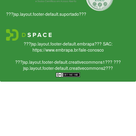
???jsp.layout.footer-default.suportado???
???jsp.layout.footer-default.embrapa???
SAC:
https://www.embrapa.br/fale-conosco
???jsp.layout.footer-default.creativecommons1???
???
jsp.layout.footer-default.creativecommons2???