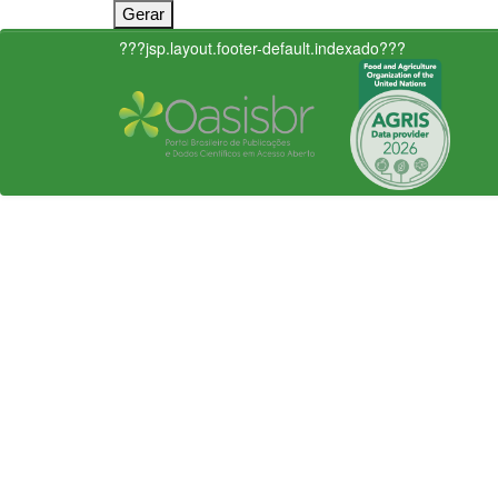
???jsp.layout.footer-default.indexado???