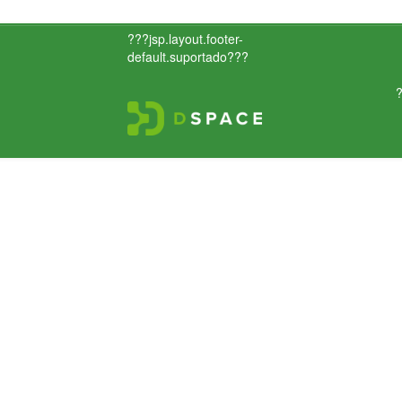
???jsp.layout.footer-
default.suportado???
?