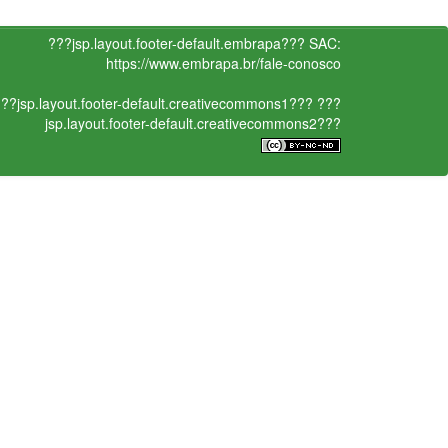
???jsp.layout.footer-default.embrapa???
SAC:
https://www.embrapa.br/fale-conosco
??jsp.layout.footer-default.creativecommons1???
???
jsp.layout.footer-default.creativecommons2???