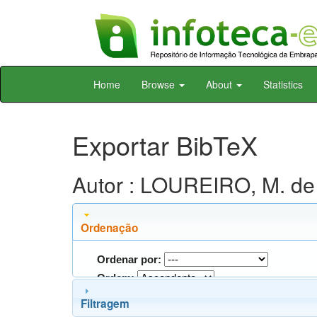
Skip
Home
Browse
About
Statistics
navigation
Exportar BibTeX
Autor : LOUREIRO, M. de 
Ordenação
Ordenar por:
Ordem:
Filtragem