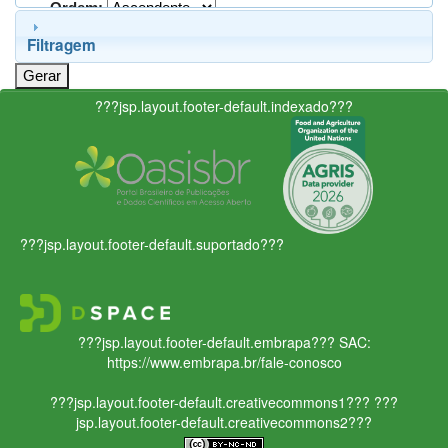
Ordem:
Filtragem
???jsp.layout.footer-default.indexado???
???jsp.layout.footer-default.suportado???
???jsp.layout.footer-default.embrapa???
SAC:
https://www.embrapa.br/fale-conosco
???jsp.layout.footer-default.creativecommons1???
???
jsp.layout.footer-default.creativecommons2???