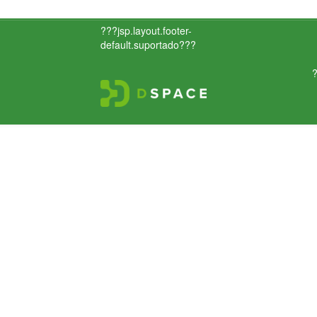
???jsp.layout.footer-
default.suportado???
?