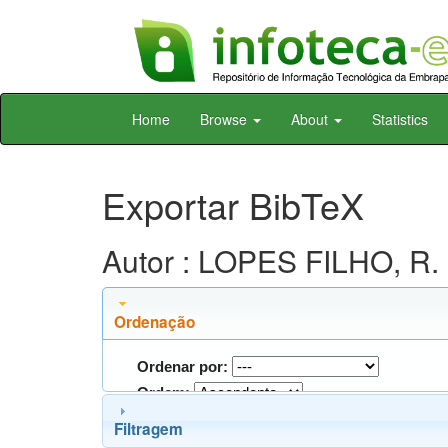
Skip
Home
Browse
About
Statistics
navigation
Exportar BibTeX
Autor : LOPES FILHO, R. 
Ordenação
Ordenar por:
Ordem:
Filtragem