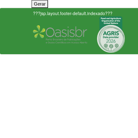
???jsp.layout.footer-default.indexado???