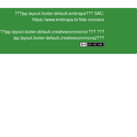
???jsp.layout.footer-default.embrapa???
SAC:
https://www.embrapa.br/fale-conosco
??jsp.layout.footer-default.creativecommons1???
???
jsp.layout.footer-default.creativecommons2???